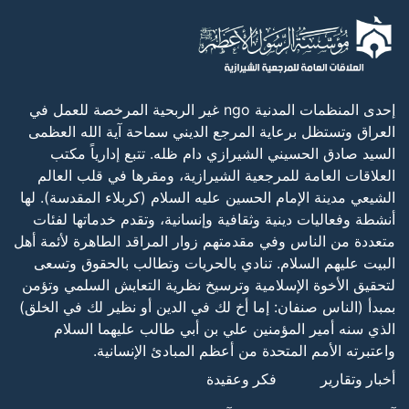
إحدى المنظمات المدنية ngo غير الربحية المرخصة للعمل في
العراق وتستظل برعاية المرجع الديني سماحة آية الله العظمى
السيد صادق الحسيني الشيرازي دام ظله. تتبع إدارياً مكتب
العلاقات العامة للمرجعية الشيرازية، ومقرها في قلب العالم
الشيعي مدينة الإمام الحسين عليه السلام (كربلاء المقدسة). لها
أنشطة وفعاليات دينية وثقافية وإنسانية، وتقدم خدماتها لفئات
متعددة من الناس وفي مقدمتهم زوار المراقد الطاهرة لأئمة أهل
البيت عليهم السلام. تنادي بالحريات وتطالب بالحقوق وتسعى
لتحقيق الأخوة الإسلامية وترسيخ نظرية التعايش السلمي وتؤمن
بمبدأ (الناس صنفان: إما أخ لك في الدين أو نظير لك في الخلق)
الذي سنه أمير المؤمنين علي بن أبي طالب عليهما السلام
واعتبرته الأمم المتحدة من أعظم المبادئ الإنسانية.
أخبار وتقارير
فكر وعقيدة