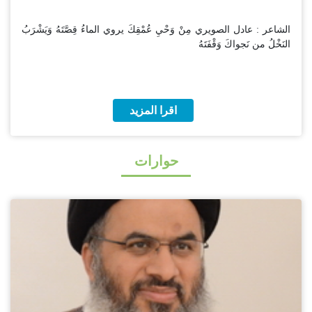
الشاعر : عادل الصويري مِنْ وَحْيِ عُمْقِكَ يروي الماءُ قِصَّتَهُ وَيَشْرَبُ
النَخْلُ من نَجواكَ وَقْفَتَهُ
اقرا المزيد
حوارات