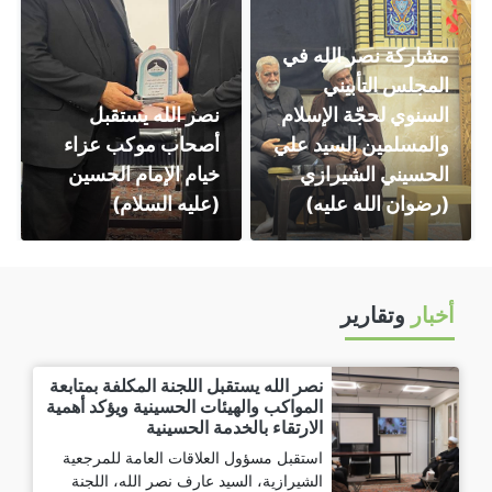
مشاركة نصر الله في
المجلس التأبيني
السنوي لحجّة الإسلام
نصر الله يستقبل
والمسلمين السيد علي
أصحاب موكب عزاء
الحسيني الشيرازي
خيام الإمام الحسين
(رضوان الله عليه)
(عليه السلام)
أخبار
وتقارير
نصر الله يستقبل اللجنة المكلفة بمتابعة
المواكب والهيئات الحسينية ويؤكد أهمية
الارتقاء بالخدمة الحسينية
استقبل مسؤول العلاقات العامة للمرجعية
الشيرازية، السيد عارف نصر الله، اللجنة