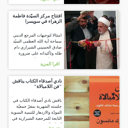
افتتاح مركز السيّدة فاطمة
الزهراء في سويسرا
امتثالا لتوجيهات المرجع الديني
سماحة آية الله العظمى السيّد
صادق الحسيني الشيرازي دام
ظله وتأكيداته على ضرورة
نشر معارف وثقافة
اقرا المزيد
نادي أصدقاء الكتاب يناقش
"فن اللامبالاة"
ناقش نادي أصدقاء الكتاب في
جلسته الشهرية بمقرّ جمعيّة
المودّة والازدهار للتنمية النسوية
التابعة للمرجعية الشيرازية في
كربلاء المقدسة ندوة