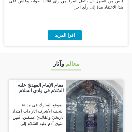
ليس من السهل أن ينتقل المرء من رأي اعتقد صوابه وعاش على
هذا الاعتقاد مدةً إلى رأي آخر
اقرا المزيد
معالم
وآثار
مقام الإمام المهديّ عليه
السّلام في وادي السلام
الموقع المبارك في مدينة
النجف الأشرف آثار ذات امتداد
تاريخيّ وعقائديّ عميقين، فَمِن
مثوى آدم عليه السّلام إلى
مثوى نوحٍ