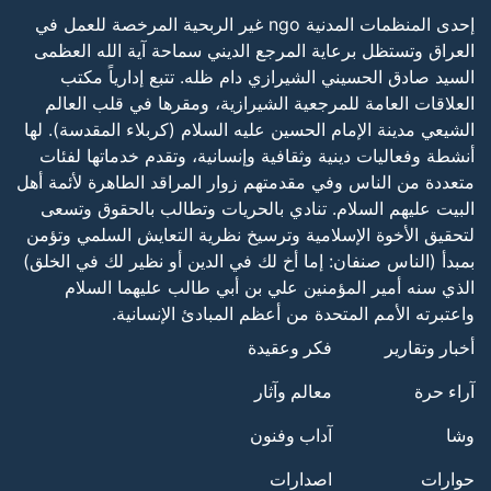
إحدى المنظمات المدنية ngo غير الربحية المرخصة للعمل في
العراق وتستظل برعاية المرجع الديني سماحة آية الله العظمى
السيد صادق الحسيني الشيرازي دام ظله. تتبع إدارياً مكتب
العلاقات العامة للمرجعية الشيرازية، ومقرها في قلب العالم
الشيعي مدينة الإمام الحسين عليه السلام (كربلاء المقدسة). لها
أنشطة وفعاليات دينية وثقافية وإنسانية، وتقدم خدماتها لفئات
متعددة من الناس وفي مقدمتهم زوار المراقد الطاهرة لأئمة أهل
البيت عليهم السلام. تنادي بالحريات وتطالب بالحقوق وتسعى
لتحقيق الأخوة الإسلامية وترسيخ نظرية التعايش السلمي وتؤمن
بمبدأ (الناس صنفان: إما أخ لك في الدين أو نظير لك في الخلق)
الذي سنه أمير المؤمنين علي بن أبي طالب عليهما السلام
واعتبرته الأمم المتحدة من أعظم المبادئ الإنسانية.
أخبار وتقارير
فكر وعقيدة
آراء حرة
معالم وآثار
وشا
آداب وفنون
حوارات
اصدارات