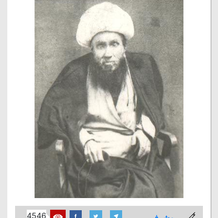
4546
مشرف