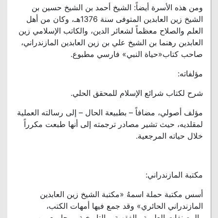
ومن هذه الأسرة أيضاً: الشيخ أحمد بن الشيخ حسين بن
الشيخ زين العابدين المتوفى سنة 1376هـ، وكان من أهل
العلم والصلاح معظماً لشعائر الدين، والكاتب الإسلامي زين
العابدين رهنما بن الشيخ علي بن زين العابدين المازندراني،
صاحب كتاب«حياة النبي» فارسي مطبوع.
مؤلفاته:
شرح لكتاب شرائع الإسلام للمحقق الحلي.
مؤلف أصولي، مضافاً – بطبيعة الحال – إلى رسالته العملية
لمقلديه، حيث تشير مصادر ترجمته إلى أنها طبعت مكرراً
خلال حياته المرجعية.
مكتبة المازندراني:
أسس مكتبة حملة اسمهُ «مكتبة الشيخ زين العابدين
المازندراني الحائري» وقد جمع فيها أمهات الكتب،
والمصنفات العلمية والفقهية، والتاريخية ومجاميع من