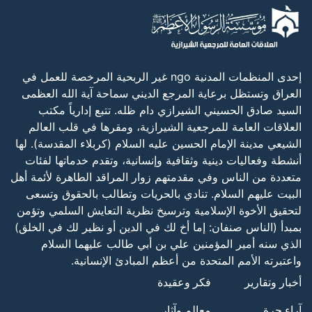
إحدى المنظمات المدنية ngo غير الربحية المرخصة للعمل في
العراق وتستظل برعاية المرجع الديني سماحة آية الله العظمى
السيد صادق الحسيني الشيرازي دام ظله. تتبع إدارياً مكتب
العلاقات العامة للمرجعية الشيرازية، ومقرها في قلب العالم
الشيعي مدينة الإمام الحسين عليه السلام (كربلاء المقدسة). لها
أنشطة وفعاليات دينية وثقافية وإنسانية، وتقدم خدماتها لفئات
متعددة من الناس وفي مقدمتهم زوار المراقد الطاهرة لأئمة أهل
البيت عليهم السلام. تنادي بالحريات وتطالب بالحقوق وتسعى
لتحقيق الأخوة الإسلامية وترسيخ نظرية التعايش السلمي وتؤمن
بمبدأ (الناس صنفان: إما أخ لك في الدين أو نظير لك في الخلق)
الذي سنه أمير المؤمنين علي بن أبي طالب عليهما السلام
واعتبرته الأمم المتحدة من أعظم المبادئ الإنسانية.
أخبار وتقارير
فكر وعقيدة
آراء حرة
معالم وآثار