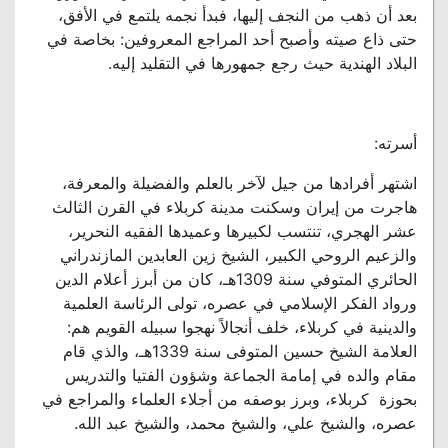
بعد أن ذهب من النجف إليها، فبدأ نجمه يلتمع في الأفق،
حتى ذاع صيته وأصبح أحد المراجع المعروفين: بخاصة في
البلاد الهندية حيث رجع جمهورها في التقليد إليه.
أسرته:
اشتهر أفرادها من جيل لآخر بالعلم والفضيلة والمعرفة،
هاجرت من إيران وسكنت مدينة كربلاء في القرن الثالث
عشر الهجري، تنتسب لكبيرها وعميدها الفقيه النحرير،
والزعيم الروحي الكبير، الشيخ زين العابدين المازندراني
الحائري المتوفي سنة 1309هـ، كان من أبرز أعلام الدين
ورواد الفكر الإسلامي في عصره، تولى الرئاسة العلمية
والدينية في كربلاء، خلف أنجالاً نهجوا سبيله القويم هم:
العلامة الشيخ حسين المتوفى سنة 1339هـ، والذي قام
مقام والده في إمامة الجماعة وشؤون الفتيا والتدريس
بحوزة كربلاء، وبرز بوصفه من أجلاء العلماء والمراجع في
عصره، والشيخ علي، والشيخ محمد، والشيخ عبد الله.