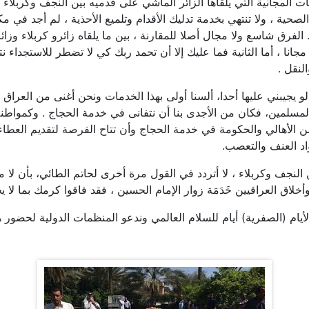
 المجانية التي يلقاها الزائر الماشي على قدميه بين النجف وكربلاء عل
صحية ، ولا تنتهي بخدمة تدليك الأقدام وتلميع الأحذية ، لم أجد في م
الفرق شاسع ولا مجال أصلا للمقارنة ، بين ما يلقاه زائرو كربلاء وزا
ا ، أما الثانية فما عليك إلا أن تحمد ربك كي لا تضطر للاستجداء نت
لنقل .
لو يجيبني عليها أحدا، ألسنا أولى بهذا الخدمات ونحن أغنى من العر
المسلمين، فكان من الأجدى بنا أن نتفانى في خدمة الحجاج . وكمواطنة ،
 الأهالي والحكومة في خدمة الحجاج وأن تتاح الفرصة لتقديم العطا
اد العنف والتعصب.
لنجف وكربلاء ، لا أتردد في القول مرة أخرى لحاتم الطائي، بأن لا مك
اق العراقيين خَدَمَة زوار الإمام الحسين ، فقد فاقوا كرمك بما لا 
يام (الصفرية) أيام للسلام العالمي وندعو المنظمات الدولية لحضور ه