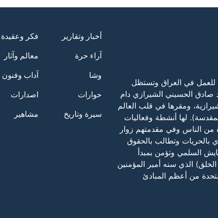
أخبار وتقارير
فكر وعقيدة
آراء حرة
معالم وآثار
وشا
آداب وفنون
لربحية المرخصة للعمل في العراق وتستظل
د صادق الحسيني الشيرازي دام
حوارات
اصدارات
لشيرازية، ومقرها في قلب العالم
سيرة وتاريخ
مشاهير
لمقدسة). لها أنشطة وفعاليات
دة من الناس وفي مقدمتهم زوار
ادي بالحريات وتطالب بالحقوق
ايش السلمي وتؤمن بمبدأ
الخلق) الذي سنه أمير المؤمنين
متحدة من أعظم المبادئ