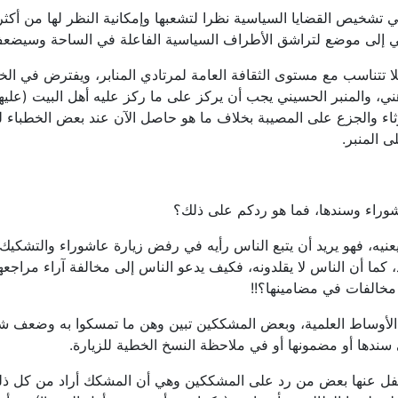
 في تشخيص القضايا السياسية نظرا لتشعبها وإمكانية النظر لها من أكث
ني إلى موضع لتراشق الأطراف السياسية الفاعلة في الساحة وسيضعف
 فلا تتناسب مع مستوى الثقافة العامة لمرتادي المنابر، ويفترض في 
ني، والمنبر الحسيني يجب أن يركز على ما ركز عليه أهل البيت (علي
رثاء والجزع على المصيبة بخلاف ما هو حاصل الآن عند بعض الخطباء ل
 المنبر.
وراء وسندها، فما هو ردكم على ذلك؟
يعنيه، فهو يريد أن يتبع الناس رأيه في رفض زيارة عاشوراء والتشكي
هاد، كما أن الناس لا يقلدونه، فكيف يدعو الناس إلى مخالفة آراء مراج
د مخالفات في مضامينها؟!!
الأوساط العلمية، وبعض المشككين تبين وهن ما تمسكوا به وضعف شبه
سندها أو مضمونها أو في ملاحظة النسخ الخطية للزيارة.
فل عنها بعض من رد على المشككين وهي أن المشكك أراد من كل ذلك