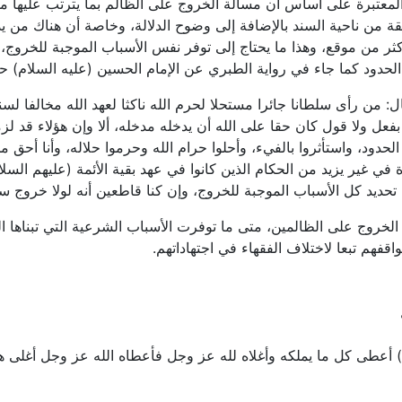
المعتبرة على أساس أن مسألة الخروج على الظالم بما يترتب عليها م
ة من ناحية السند بالإضافة إلى وضوح الدلالة، وخاصة أن هناك من يد
كثر من موقع، وهذا ما يحتاج إلى توفر نفس الأسباب الموجبة للخروج، 
لحدود كما جاء في رواية الطبري عن الإمام الحسين (عليه السلام) ح
: من رأى سلطانا جائرا مستحلا لحرم الله ناكثا لعهد الله مخالفا ل
يه بفعل ولا قول كان حقا على الله أن يدخله مدخله، ألا وإن هؤلاء قد 
فرة في غير يزيد من الحكام الذين كانوا في عهد بقية الأئمة (عليهم ال
 تحديد كل الأسباب الموجبة للخروج، وإن كنا قاطعين أنه لولا خروج سي
 الخروج على الظالمين، متى ما توفرت الأسباب الشرعية التي تبناها ال
قفهم تبعا لاختلاف الفقهاء في اجتهاداتهم.
) أعطى كل ما يملكه وأغلاه لله عز وجل فأعطاه الله عز وجل أغلى هبا