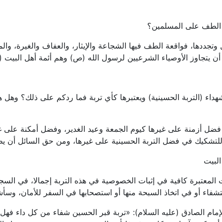
 الطف على المسلمين؟
وتجددها، فواقعة الطف فيها الشجاعة والإيثار، والعفاف والغيرة، والموا
 أن يتجاوز الأوصياء الشرعيين لرسول الله (ص) وهم أئمة أهل البيت (
داء (التربة الحسينية) ويعتبرها كأي تربة فما ردكم على ذلك؟ وهل 
 فضل أزمنة على غيرها كيوم الجمعة وعيد الغدير، وفضل أمكنة على
للتشكيك في فضل التربة الحسينية على غيرها، ومن حق السائل أن يط
البيت
ت المعتبرة كافية في إثبات الخصوصية في هذه التربة إجمالا، في السج
ستشفاء أو في اتخاذ السبحة منها أو استصحابها في السفر للأمان، وسأش
إمام الصادق (عليه السلام): «تربة قبر الحسين شفاء من كل داء ف