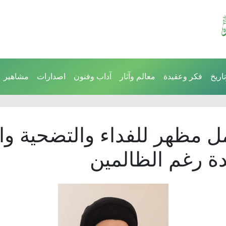
اريخ
فكر وعقيدة
معالم وآثار
آداب وفنون
اصدارات
مشاهير
 مظهر للفداء والتضحية والث
ة رغم الظالمين