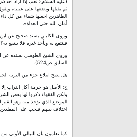
(عليه السلام): نعم، إذا أراد أح
ثم يقبلها ويضعها على عينيه، ويقو
الطاهرين اجعلها شفاء من كل داء
أمان الله حتى الغداة».
وروى الكليني بسند صحيح عن ابن أب
فينتفع به ويأخذ غيره فلا ينتفع به؟ فق
وروى الشيخ الطوسي بسنده عن الإما
السابق ص524).
هل يصح ابتلاع جزء من التربة الح
ج: الأصل هو حرمة أكل التراب إلا م
ولكن الفقهاء ذكروا لها بعض الشرو
الموضع الذي تؤخذ منه وهو القبر
اختلاف بينهم فيجب على المقلدين 
كما تعلمون بأن الليالي الأولى م