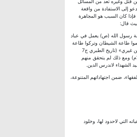
ن قتل وغيره تعد من المسائل
عو إلى الاستفادة من واقعة
فإذا كان السبب هو المجاهرة
يث قال:
سنة رسول الله (ص) يعمل في عباد
لزموا طاعة الشيطان وتركوا طاعة
الرحمن، وأظهروا الفساد، وعطلوا الحدود، واستأثروا بالفيء، وأحلوا حرام الله وحرموا حلاله، وأنا أحق من غيري» (تاريخ الطبري ج7
سلام) ومع ذلك لم يتحقق منهم
د الشهداء لاندرس الدين.
فقهاء، ضمن اجتهاداتهم المتنوعة،
ته التي لاحدود لها، وخلود