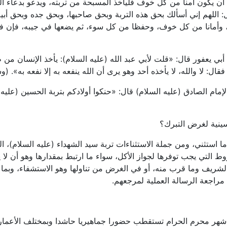
دكم أن يكون آمنا من كل خوف فليأخذ المسبحة من تربته، ويدعو بدعاء 
ل: اللهم إني أسألك بحق هذه التربة وبحق صاحبها، وبحق جده وبحق أبي
، وأمانا من كل خوف، وحفظا من كل سوء، ثم يضعها في جيبه، فإن فع
ي يعفور قال: «قلت لأبي عبد الله (عليه السلام): يأخذ الإنسان من 
ال: لا والله، لا يأخذه أحد وهو يرى أن الله ينفعه به إلا نفعه به». (وسائل ال
م الصادق (عليه السلام) قال: «حنكوا أولادكم بتربة الحسين (عليه ا
سينية لغرض التبرك؟
ا استثني، ومن جملة الاستثناءات تربة سيد الشهداء (عليه السلام)، ال
ط التي يجب توفرها لجواز الأكل، سواء ما ارتبط بمقدارها وهو أن لا 
 الشريف وما قرب منه، أو في الغرض من تناولها وهو الاستشفاء، وب
مراجعة الرسالة العملية لمرجعهم.
ن شهر محرم الحرام تستقطب حضورا جماهيريا حاشدا وبمختلف الأعمار 