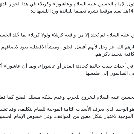
ل الإمام الحسين عليه السلام وعاشوراء وكربلاء في هذا الحوار الذي
ه السلام لم يُخلد إلا من واقعة كربلاء ولولا كربلاء لما خُلد الحس
تارهم الله عز وجل لأنهم أفضل الخلق، ومنشأ الأفضلية تعود لاتصافهم
فية لتخليد ذكراهم.
 أحداث بقيت خالدة كحادثة الغدير أو عاشوراء، وبما أن عاشوراء أك
عى الظالمون إلى طمسها.
الحسين عليه السلام للخروج للحرب وعدم سلكه مسلك الصلح كما فعل 
الوحيد الذي يعرف الأسباب التامة الموجبة للقيام بتكليفه، وقد تشي
 الموجبة لاختيار شكل معين من المواقف، وفي خصوص الإمام الحسين