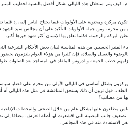
م، كيف يتم استغلال هذه الليالي بشكل أفضل بالنسبة لخطيب المنبر و
ون مركزة ومحتوية على الأولويات فيما يحتاج الناس إليه، إذ قلما ت
 من محرم، ومن جملة الأولويات التأكيد على أن مجالس سيد الشهداء
وطن البركة والرحمة، فكلما تعلق بها الإنسان أكثر شهد خيرها أكثر.
 المنبر الحسيني من هذه المناسبة لبيان بعض الأحكام الشرعية التي
الوضوء والغسل والصلاة، فإن كثيرا من هؤلاء العوام يلتزمون بحضور
زامهم خطب الجمعة والدروس الملقاة في المساجد بعد الصلوات طوال
يركزون بشكل أساسي في الليالي الأولى من محرم على قضايا سياسي
ة الطف، فهل ترون أن ذلك يستحق المناقشة في مثل هذه الليالي أم 
يها من مصائب؟
لناس مطلعون عليها بشكل عام من خلال الصحف والمحطات الإذاعية وال
تضعيف جانب المصيبة التي اقشعرت لها أظلة العرش، مضافا إلى تص
نبغي الاستفادة منه في هذه المجالس.