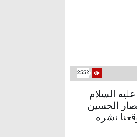
2552
عليه السلام
نصار الحسين
 عام 1428هـ، يعيد موقعنا نشره