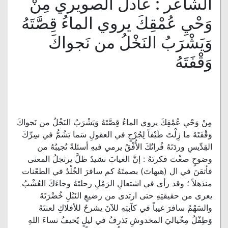
الشاعر : عادل الصويري مِنْ
وَحْيِ عُمْقِكَ يروي الماءُ قِصَّتَهُ
وَيَشْرَبُ النَخْلُ من نَجواكَ
وَقْفَتَهُ
مِنْ وَحْيِ عُمْقِكَ يروي الماءُ قِصَّتَهُ وَيَشْرَبُ النَخْلُ من نَجواكَ
وَقْفَتَهُ ما زِلْتَ طَيْفاً لِجُرْحٍ في العقولِ سَما يَشُمُّ في سِرِّكَ
القِدِّيسِ وردَتَهُ فُراتُكَ الأُفْقُ يرمي فيهِ أسئلةً تُجيبُهُ من
وضوحٍ صغْتَ فكرتَهُ : إنَّ الغيابَ نشيدٌ ظلَّ يرتجلُ المعنى
فأتقنَ في ال (هيهاتَ) بصمتَهُ كم سافرَ الخُلْدُ في الطعْنات
منذهلاً ؛ وقد رأى في اشتعالِ الرَمْلِ رحلتَهُ وجاءَكَ العُشْبُ
يعرى من حقيقتِهِ حتى ارتدى من رضيعِ النَبْلِ خُضْرَتَهُ
والسَهْمُ سافرَ غيباً في كآبتِهِ للآنَ يشرحُ للأفلاكِ لعنتَهُ
وَطِفْلُ مِخْياليَ المخدوشِ يَذرفُ في ليلٍ يُخيفُ نساءَ اللهِ