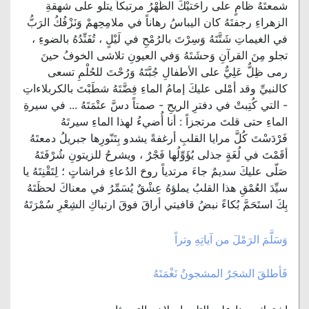
شمعتَهُ ظامٍ على راحَتيْكَ الظُهْرُ مرتبكاً يتلو على شهقةِ
الزهراءِ رجفتَهُ كان اليباسُ رهاناً في ملامِحِهمْ وَنَزْفُكُ الرَبُّ
في الغيماتِ شَتَّتَهُ وَسِرْتَ بالرُمْحِ في لَيْلٍ ، تُفَنِّدُهُ بالضوءِ ،
تجلو مِنَ القرآنِ وَحشَتَهُ وَفي العيونِ تلاشى الخوفُ حينَ
رمى ظِلٌّ عَلِيٌّ على الأطفالِ جُبَّتَهُ وَرُحْتَ للحُلْمِ تسعى
كالنبيِّ وقد أمْلى عليكَ إمامُ الماءِ فِضَّتَهُ شطَبْتَ بالكربلاءاتِ
- التي كُتِبتْ في دفترِ الريحِ - صمتاً دسَّ عتْمَتَهُ ... في سيرةِ
الماءِ حتى قلتَ مرتجزاً : أنا أُضيءُ لهذا الماءِ سيرتَهُ
فَرْدَسْتَ كُلَّ مرايا القلبِ أرغفةً يشدو بِتَنّورِها جبريلُ دمعتَهُ
أقَمْتَ في لُغَةٍ جذلى يُؤَوِّلُها فَجْرٌ ، ويشرحُ للزيتونِ شُرْفَتَهُ
صَلّى عليكَ سديمٌ جاءَ مرتدياً روحَ الدُعاءِ فراشاتٍ ؛ لِتَقْنِتَهُ يا
سيِّدَ العُمْقِ هذا القلبُ يملؤهُ عِشْقٌ يُسَمِّرُ في معناكَ لحظَتَهُ
بِكَ استَحَمَّ بُكاءً نبضُ قافيتي أراقَ فوقَ ارتباكِ الشِعْرِ سُمْرَتَهُ
وَسَلَّمَ الرَمْلَ من آياتِهِ وتراً
فَأطلقَ الشجَرُ المشجونُ نَغْمَتَهُ