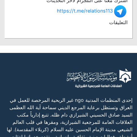
اشترك معنا على التلجرام لاخر التحديثات
https://t.me/relations113
التعليقات
إحدى المنظمات المدنية ngo غير الربحية المرخصة للعمل في
العراق وتستظل برعاية المرجع الديني سماحة آية الله العظمى
السيد صادق الحسيني الشيرازي دام ظله. تتبع إدارياً مكتب
العلاقات العامة للمرجعية الشيرازية، ومقرها في قلب العالم
الشيعي مدينة الإمام الحسين عليه السلام (كربلاء المقدسة). لها
أنشطة وفعاليات دينية وثقافية وإنسانية، وتقدم خدماتها لفئات